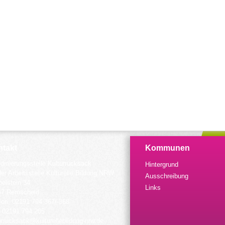
takt
Kommunen
dinierungsstelle Kulturrucksack
Hintergrund
der Arbeitsstelle Kulturelle Bildung NRW
Ausschreibung
elstein 34
Links
57 Remscheid
fon: 02191 794 367/-368
 02191 794 205
urrucksack@kulturellebildung-nrw.de