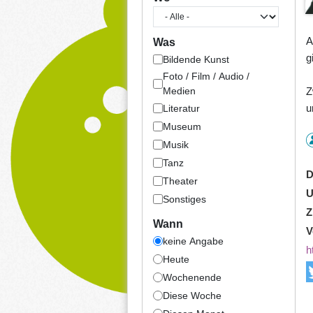
A
Was
g
Bildende Kunst
Foto / Film / Audio /
Z
Medien
u
Literatur
Museum
Musik
Tanz
D
Theater
U
Sonstiges
Z
Wann
V
keine Angabe
h
Heute
Wochenende
Diese Woche