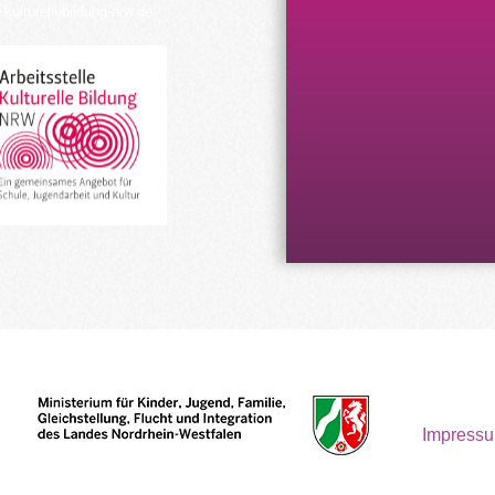
kulturellebildung-nrw.de
Impress