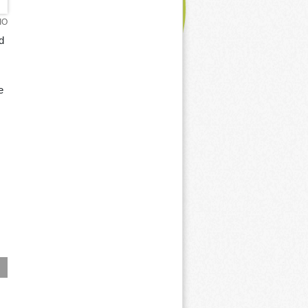
IO
d
e