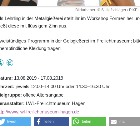
Bildurheber
© S. Hofschläger / PIXEL
ls Lehrling in der Metallgießerei stellt ihr im Workshop Formen her un
ießt diese mit flüssigem Zinn aus.
weistündiges Programm in der Gelbgießerei im Freilichtmuseum; bitt
nempfindliche Kleidung tragen!
atum
13.08.2019 - 17.08.2019
hrzeit
jeweils 12:00–14:00 Uhr oder 14:30–16:30 Uhr
ielgruppe
offene Altersangabe
eranstalter
LWL-Freilichtmuseum Hagen
ttp://www.lwl-freilichtmuseum-hagen.de
tweet
teilen
teilen
mail