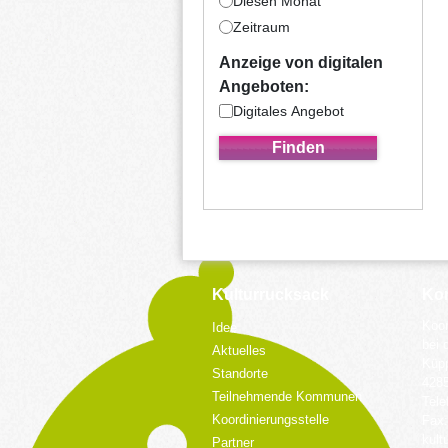
Diesen Monat
Zeitraum
Anzeige von digitalen
Angeboten:
Digitales Angebot
Kulturrucksack
Kon
Koor
Idee
bei 
Aktuelles
Küpp
Standorte
428
Teilnehmende Kommunen
Tele
Koordinierungsstelle
Fax:
kult
Partner