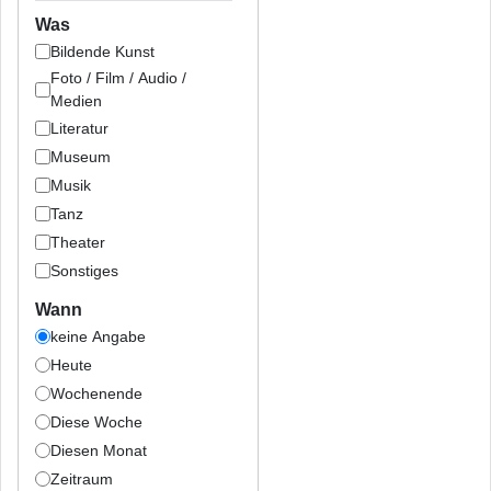
Was
Bildende Kunst
Foto / Film / Audio /
Medien
Literatur
Museum
Musik
Tanz
Theater
Sonstiges
Wann
keine Angabe
Heute
Wochenende
Diese Woche
Diesen Monat
Zeitraum