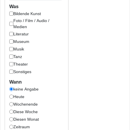
Was
Bildende Kunst
Foto / Film / Audio /
Medien
Literatur
Museum
Musik
Tanz
Theater
Sonstiges
Wann
keine Angabe
Heute
Wochenende
Diese Woche
Diesen Monat
Zeitraum