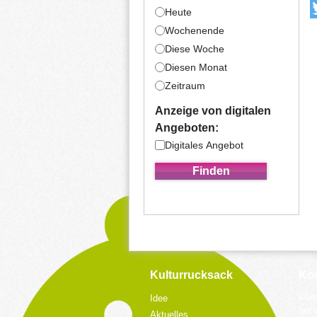
Heute
Wochenende
Diese Woche
Diesen Monat
Zeitraum
Anzeige von digitalen
Angeboten:
Digitales Angebot
Kulturrucksack
Kon
Koor
Idee
bei 
Aktuelles