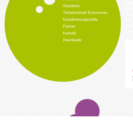
Küpp
Standorte
428
Teilnehmende Kommunen
Tele
Koordinierungsstelle
Fax:
kult
Partner
www.
Kontakt
Downloads