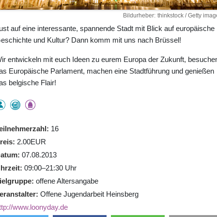
Bildurheber
thinkstock / Getty imag
ust auf eine interessante, spannende Stadt mit Blick auf europäische
eschichte und Kultur? Dann komm mit uns nach Brüssel!
ir entwickeln mit euch Ideen zu eurem Europa der Zukunft, besuche
as Europäische Parlament, machen eine Stadtführung und genießen
as belgische Flair!
eilnehmerzahl
16
reis
2.00EUR
atum
07.08.2013
hrzeit
09:00–21:30 Uhr
ielgruppe
offene Altersangabe
eranstalter
Offene Jugendarbeit Heinsberg
ttp://www.loonyday.de