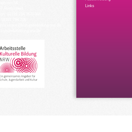
elstein 34
Links
57 Remscheid
fon: 02191 794 367/-368
 02191 794 205
urrucksack@kulturellebildung-nrw.de
kulturellebildung-nrw.de