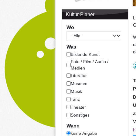
Kultur-Planer
L
G
Wo
W
d
Was
d
Bildende Kunst
Foto / Film / Audio /
Medien
Literatur
T
Museum
P
Musik
D
Tanz
U
Theater
Z
Sonstiges
V
Wann
h
keine Angabe