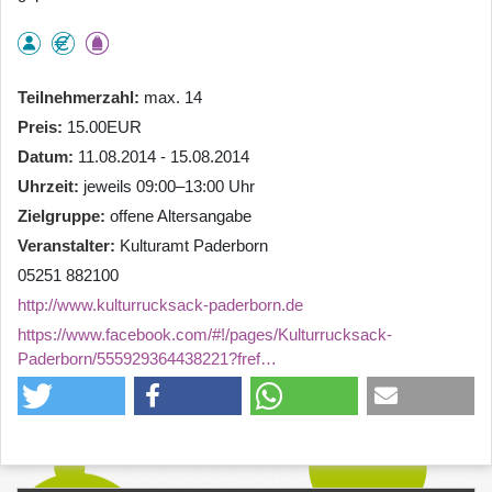
Teilnehmerzahl
max. 14
Preis
15.00EUR
Datum
11.08.2014 - 15.08.2014
Uhrzeit
jeweils 09:00–13:00 Uhr
Zielgruppe
offene Altersangabe
Veranstalter
Kulturamt Paderborn
05251 882100
http://www.kulturrucksack-paderborn.de
https://www.facebook.com/#!/pages/Kulturrucksack-
Paderborn/555929364438221?fref…