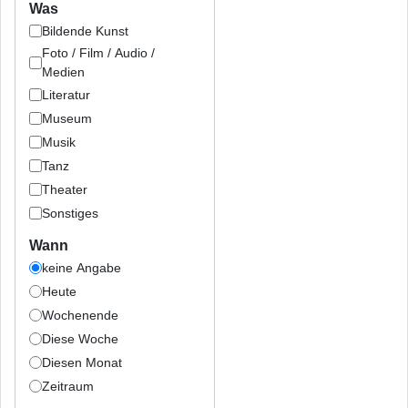
Was
Bildende Kunst
Foto / Film / Audio /
Medien
Literatur
Museum
Musik
Tanz
Theater
Sonstiges
Wann
keine Angabe
Heute
Wochenende
Diese Woche
Diesen Monat
Zeitraum