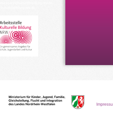
urrucksack@kulturellebildung-nrw.de
kulturellebildung-nrw.de
Impress