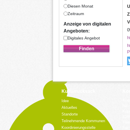
Diesen Monat
U
Zeitraum
Z
V
Anzeige von digitalen
0
Angeboten:
h
Digitales Angebot
h
P
Kulturrucksack
Kon
Koor
Idee
bei 
Aktuelles
Küpp
Standorte
428
Teilnehmende Kommunen
Tele
Koordinierungsstelle
Fax: