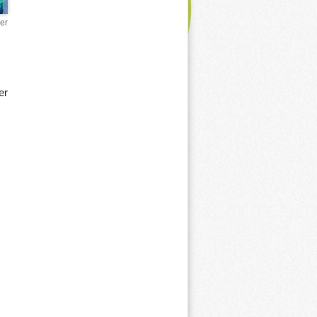
er
er