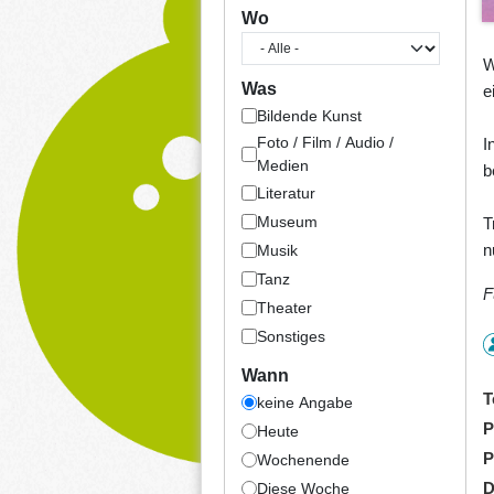
Wo
W
Was
e
Bildende Kunst
Foto / Film / Audio /
I
Medien
b
Literatur
Museum
T
n
Musik
Tanz
F
Theater
Sonstiges
Wann
T
keine Angabe
P
Heute
P
Wochenende
D
Diese Woche