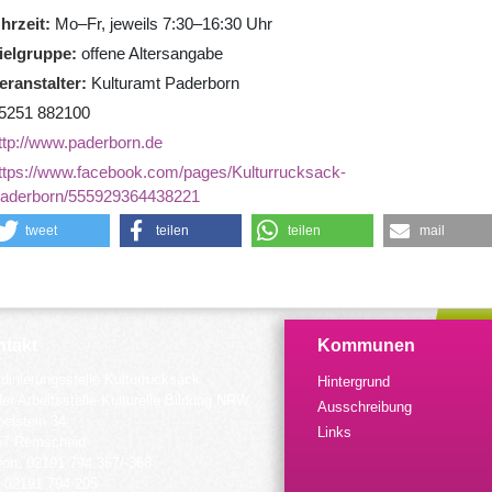
hrzeit
Mo–Fr, jeweils 7:30–16:30 Uhr
ielgruppe
offene Altersangabe
eranstalter
Kulturamt Paderborn
5251 882100
ttp://www.paderborn.de
ttps://www.facebook.com/pages/Kulturrucksack-
aderborn/555929364438221
tweet
teilen
teilen
mail
takt
Kommunen
dinierungsstelle Kulturrucksack
Hintergrund
der Arbeitsstelle Kulturelle Bildung NRW
Ausschreibung
elstein 34
Links
57 Remscheid
fon: 02191 794 367/-368
 02191 794 205