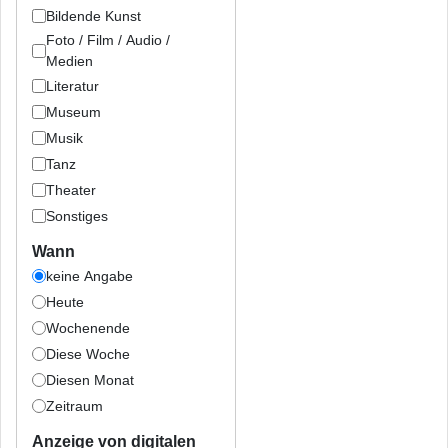
Bildende Kunst
Foto / Film / Audio /
Medien
Literatur
Museum
Musik
Tanz
Theater
Sonstiges
Wann
keine Angabe
Heute
Wochenende
Diese Woche
Diesen Monat
Zeitraum
Anzeige von digitalen