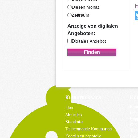
h
Diesen Monat
Zeitraum
Anzeige von digitalen
Angeboten:
Digitales Angebot
Kulturrucksack
Kon
Koor
Idee
bei 
Aktuelles
Küpp
Standorte
428
Teilnehmende Kommunen
Tele
Koordinierungsstelle
Fax: