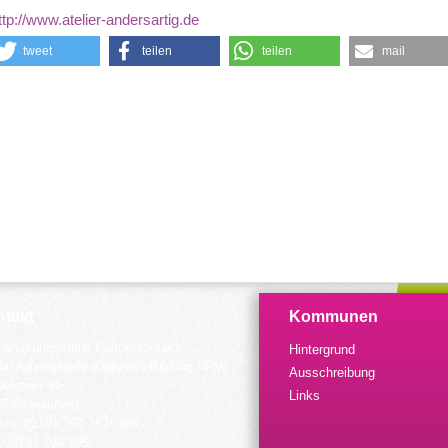
ttp://www.atelier-andersartig.de
tweet
teilen
teilen
mail
takt
Kommunen
dinierungsstelle Kulturrucksack
Hintergrund
der Arbeitsstelle Kulturelle Bildung NRW
Ausschreibung
elstein 34
Links
57 Remscheid
fon: 02191 794 367/-368
 02191 794 205