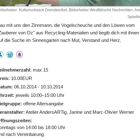
ildurheber
Kulturrucksack Drensteinfurt, Bildurheber Westfälische Nachrichten, An
Splieth
au mit uns den Zinnmann, die Vogelscheuche und den Löwen vom
Zauberer von Oz" aus Recycling-Materialien und begib dich mit ihnen
uf die Suche im Sinnesgarten nach Mut, Verstand und Herz.
eilnehmerzahl
max 15
reis
10.00EUR
atum
06.10.2014 - 10.10.2014
hrzeit
jeweils 10:00–15:00 Uhr
ielgruppe
offene Altersangabe
eranstalter
Atelier AndersARTig, Janine und Marc-Olivier Werner
ffnungszeiten
onntags von 14:00 bis 18:00 Uhr
nd nach Vereinbarung