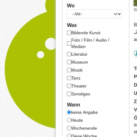
Wo
B
B
Was
„
Bildende Kunst
a
Foto / Film / Audio /
Medien
Literatur
Museum
T
Musik
P
Tanz
D
Theater
U
Sonstiges
Z
Wann
V
keine Angabe
Ö
Heute
s
Wochenende
u
Diese Woche