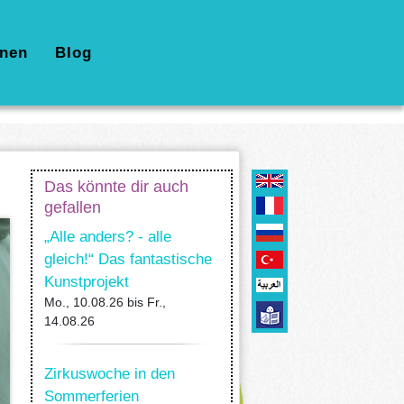
nen
Blog
Das könnte dir auch
gefallen
„Alle anders? - alle
gleich!“ Das fantastische
Kunstprojekt
Mo., 10.08.26
bis
Fr.,
14.08.26
Zirkuswoche in den
Sommerferien