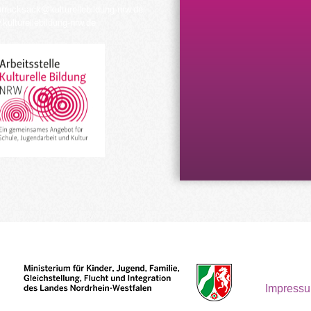
urrucksack@kulturellebildung-nrw.de
kulturellebildung-nrw.de
Impress