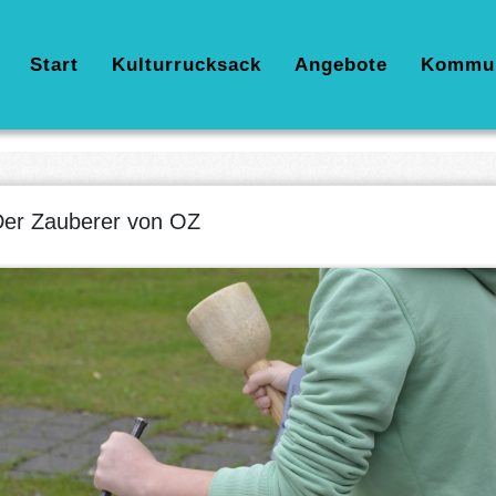
Hauptnavigation
Start
Kulturrucksack
Angebote
Kommu
er Zauberer von OZ