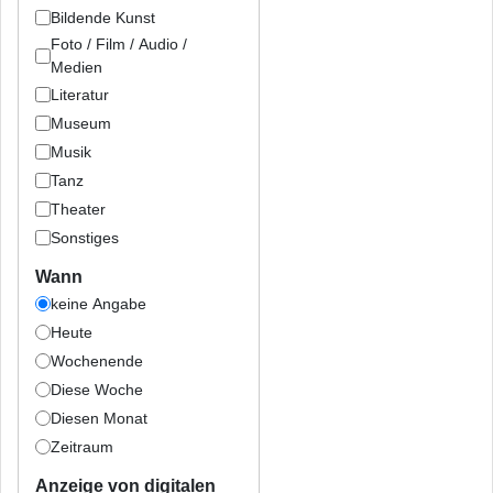
Bildende Kunst
Foto / Film / Audio /
Medien
Literatur
Museum
Musik
Tanz
Theater
Sonstiges
Wann
keine Angabe
Heute
Wochenende
Diese Woche
Diesen Monat
Zeitraum
Anzeige von digitalen