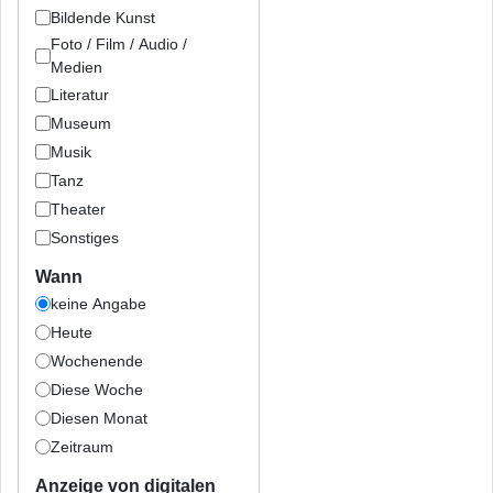
Bildende Kunst
Foto / Film / Audio /
Medien
Literatur
Museum
Musik
Tanz
Theater
Sonstiges
Wann
keine Angabe
Heute
Wochenende
Diese Woche
Diesen Monat
Zeitraum
Anzeige von digitalen