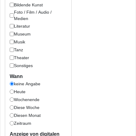
Bildende Kunst
Foto / Film / Audio /
Medien
Literatur
Museum
Musik
Tanz
Theater
Sonstiges
Wann
keine Angabe
Heute
Wochenende
Diese Woche
Diesen Monat
Zeitraum
Anzeige von digitalen