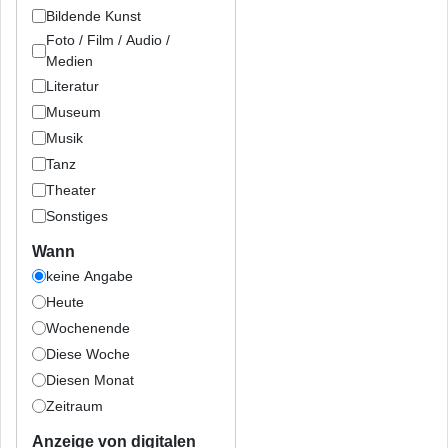
Bildende Kunst
Foto / Film / Audio /
Medien
Literatur
Museum
Musik
Tanz
Theater
Sonstiges
Wann
keine Angabe
Heute
Wochenende
Diese Woche
Diesen Monat
Zeitraum
Anzeige von digitalen