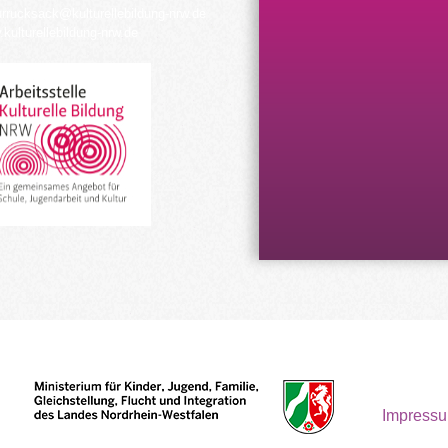
urrucksack@kulturellebildung-nrw.de
kulturellebildung-nrw.de
Impress