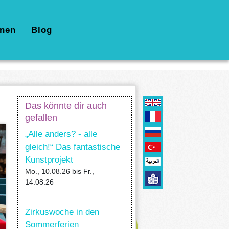
nen
Blog
Das könnte dir auch
gefallen
„Alle anders? - alle
gleich!“ Das fantastische
Kunstprojekt
Mo., 10.08.26
bis
Fr.,
14.08.26
Zirkuswoche in den
Sommerferien