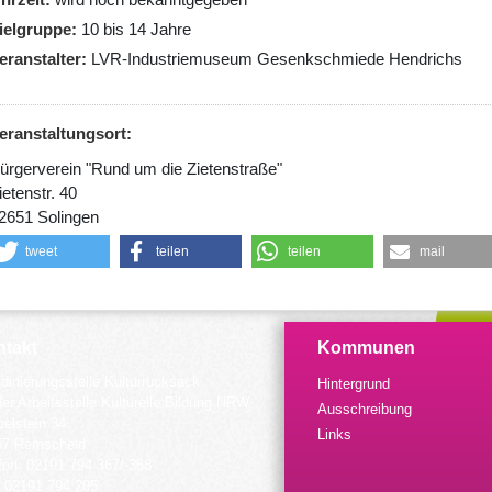
ielgruppe
10 bis 14 Jahre
eranstalter
LVR-Industriemuseum Gesenkschmiede Hendrichs
eranstaltungsort:
ürgerverein "Rund um die Zietenstraße"
ietenstr. 40
2651 Solingen
tweet
teilen
teilen
mail
takt
Kommunen
dinierungsstelle Kulturrucksack
Hintergrund
der Arbeitsstelle Kulturelle Bildung NRW
Ausschreibung
elstein 34
Links
57 Remscheid
fon: 02191 794 367/-368
 02191 794 205