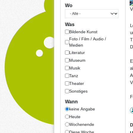
Wo
V
Was
L
Bildende Kunst
u
Foto / Film / Audio /
T
Medien
D
Literatur
Museum
E
Musik
a
A
Tanz
V
Theater
Sonstiges
F
Wann
keine Angabe
Heute
Wochenende
D
Diese Woche
U