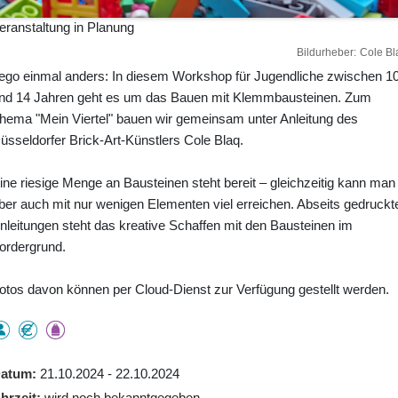
eranstaltung in Planung
Bildurheber
Cole Bl
ego einmal anders: In diesem Workshop für Jugendliche zwischen 1
nd 14 Jahren geht es um das Bauen mit Klemmbausteinen. Zum
hema "Mein Viertel" bauen wir gemeinsam unter Anleitung des
üsseldorfer Brick-Art-Künstlers Cole Blaq.
ine riesige Menge an Bausteinen steht bereit – gleichzeitig kann man
ber auch mit nur wenigen Elementen viel erreichen. Abseits gedruckt
nleitungen steht das kreative Schaffen mit den Bausteinen im
ordergrund.
otos davon können per Cloud-Dienst zur Verfügung gestellt werden.
atum
21.10.2024 - 22.10.2024
hrzeit
wird noch bekanntgegeben