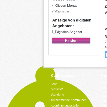
Diesen Monat
Z
Zeitraum
V
Anzeige von digitalen
Angeboten:
V
Digitales Angebot
B
Z
4
Kulturrucksack
Kon
Koor
Idee
bei 
Aktuelles
Küpp
Standorte
428
Teilnehmende Kommunen
Tele
Koordinierungsstelle
Fax: