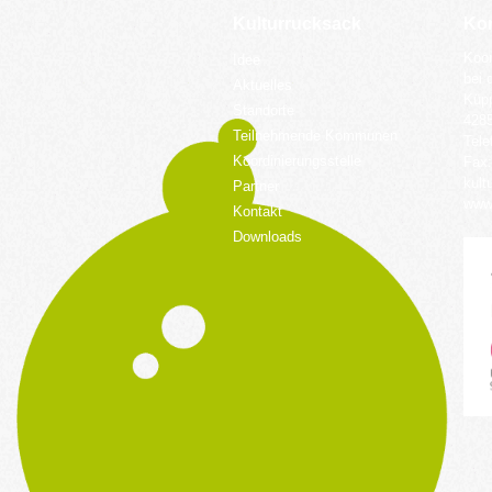
Kulturrucksack
Kon
Koor
Idee
bei 
Aktuelles
Küpp
Standorte
428
Teilnehmende Kommunen
Tele
Koordinierungsstelle
Fax:
kult
Partner
www.
Kontakt
Downloads