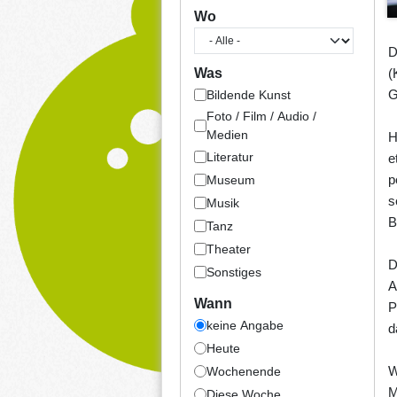
Wo
D
(
Was
G
Bildende Kunst
Foto / Film / Audio /
Medien
H
Literatur
e
p
Museum
s
Musik
B
Tanz
Theater
D
Sonstiges
A
Wann
P
keine Angabe
d
Heute
W
Wochenende
M
Diese Woche