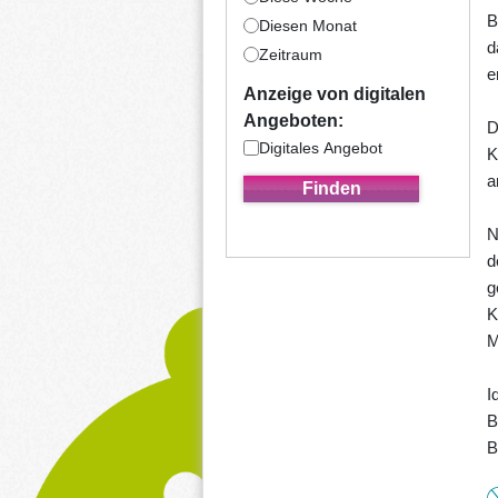
B
Diesen Monat
d
Zeitraum
e
Anzeige von digitalen
Angeboten:
D
Digitales Angebot
K
a
N
d
g
K
M
I
B
B