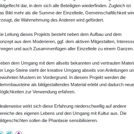
ildgeflecht dar, in dem sich alle Beteiligten wiederfinden. Zugleich ist
as Bild mehr als die Summe der Einzelteile, Gemeinschaftlichkeit wir
rzeugt, die Wahrnehmung des Anderen wird gefördert.
ie Leitung dieses Projekts besteht neben dem Aufbau und dem
onzept aus dem Moderieren, ggf. dem aktiven Mitgestalten, Interess
nregen und auch Zusammenfügen aller Einzelteile zu einem Ganzen.
eben dem Umgang mit dem allseits bekannten und vertrauten Materi
er Lego-Steine steht der kreative Umgang abseits von Anleitungen u
ewohnten Mustern im Vordergrund. In diesem Projekt werden die
lemmbausteine als bildgestaltendes Material erlebt und dadurch neu
öglichkeiten zur Verwendung erfahren.
dealerweise wirkt sich diese Erfahrung niederschwellig auf andere
ereiche des eigenen Lebens und den Umgang mit Kultur aus. Die
ildgeschichten sollen die Phantasie sensibilisieren.