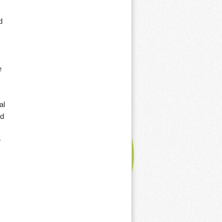
d
e
al
nd
e