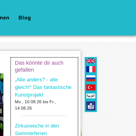
nen
Blog
Das könnte dir auch
gefallen
„Alle anders? - alle
gleich!“ Das fantastische
Kunstprojekt
Mo., 10.08.26
bis
Fr.,
14.08.26
Zirkuswoche in den
Sommerferien