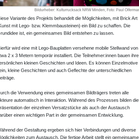
Bildurheber
Kulturrucksack NRW Minden, Foto: Paul Olferma
iese Variante des Projekts behandelt die Möglichkeiten, mit Brick Art
Kunst mit Lego- bzw. Klemmbausteinen) ein Bild zu schaffen. Die
rundidee ist, ein gemeinsames Bild entstehen zu lassen.
ierfür wird eine mit Lego-Bauplatten versehene mobile Stellwand von
twa 2 x 3 Metern temporär installiert. Die Teilnehmer:innen bauen ihre
ersönlichen kleinen Geschichten und Ideen. Es können Einzelmotive
ein, kleine Geschichten und auch Geflechte der unterschiedlichen
eiträge.
urch die Verwendung eines gemeinsamen Bildträgers treten alle
kteure automatisch in Interaktion. Während des Prozesses bilden die
räsentation der einzelnen Versatzstücke als auch der Austausch
arüber einen wichtigen Part in der gemeinsamen Entwicklung.
ährend der Gestaltung ergeben sich hier Verbindungen und diverse
öglichkeiten zum Austausch. Die fertige Arbeit stellt ein gemeinsame