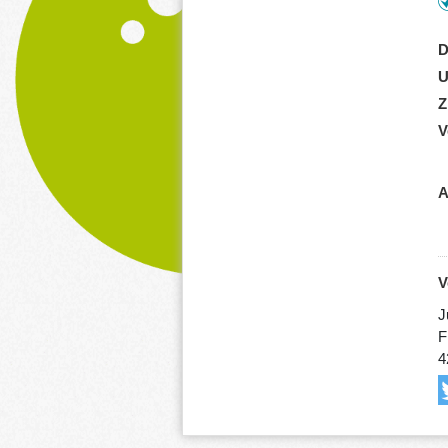
D
U
Z
V
A
V
J
F
4