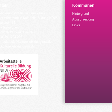
takt
Kommunen
dinierungsstelle Kulturrucksack
Hintergrund
der Arbeitsstelle Kulturelle Bildung NRW
Ausschreibung
elstein 34
Links
57 Remscheid
fon: 02191 794 367/-368
 02191 794 205
urrucksack@kulturellebildung-nrw.de
kulturellebildung-nrw.de