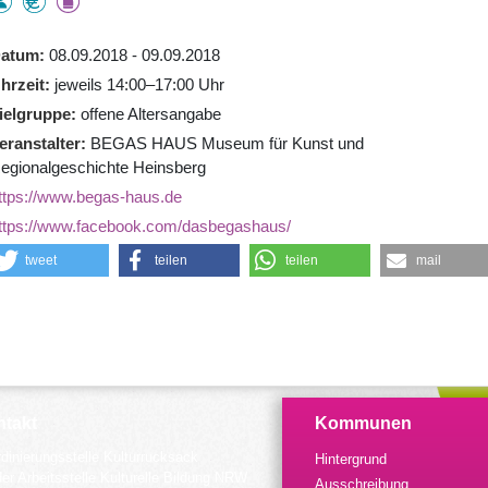
atum
08.09.2018 - 09.09.2018
hrzeit
jeweils 14:00–17:00 Uhr
ielgruppe
offene Altersangabe
eranstalter
BEGAS HAUS Museum für Kunst und
egionalgeschichte Heinsberg
ttps://www.begas-haus.de
ttps://www.facebook.com/dasbegashaus/
tweet
teilen
teilen
mail
takt
Kommunen
dinierungsstelle Kulturrucksack
Hintergrund
der Arbeitsstelle Kulturelle Bildung NRW
Ausschreibung