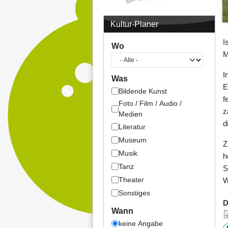
Kultur-Planer
I
Wo
M
I
Was
E
Bildende Kunst
f
Foto / Film / Audio /
z
Medien
d
Literatur
Museum
Z
Musik
h
Tanz
S
Theater
W
Sonstiges
D
Wann
keine Angabe