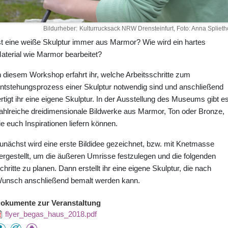
Bildurheber
Kulturrucksack NRW Drensteinfurt, Foto: Anna Splietho
st eine weiße Skulptur immer aus Marmor? Wie wird ein hartes
aterial wie Marmor bearbeitet?
n diesem Workshop erfahrt ihr, welche Arbeitsschritte zum
ntstehungsprozess einer Skulptur notwendig sind und anschließend
ertigt ihr eine eigene Skulptur. In der Ausstellung des Museums gibt e
ahlreiche dreidimensionale Bildwerke aus Marmor, Ton oder Bronze,
ie euch Inspirationen liefern können.
unächst wird eine erste Bildidee gezeichnet, bzw. mit Knetmasse
ergestellt, um die äußeren Umrisse festzulegen und die folgenden
chritte zu planen. Dann erstellt ihr eine eigene Skulptur, die nach
unsch anschließend bemalt werden kann.
okumente zur Veranstaltung
flyer_begas_haus_2018.pdf