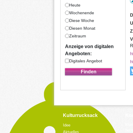
Heute
Wochenende
D
Diese Woche
U
Diesen Monat
Z
Zeitraum
V
R
Anzeige von digitalen
h
Angeboten:
Digitales Angebot
h
Kulturrucksack
Kon
Koor
Idee
bei 
Aktuelles