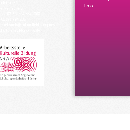
elstein 34
Links
57 Remscheid
fon: 02191 794 367/-368
 02191 794 205
urrucksack@kulturellebildung-nrw.de
kulturellebildung-nrw.de