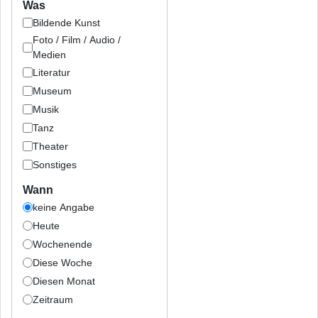
Was
Bildende Kunst
Foto / Film / Audio /
Medien
Literatur
Museum
Musik
Tanz
Theater
Sonstiges
Wann
keine Angabe
Heute
Wochenende
Diese Woche
Diesen Monat
Zeitraum