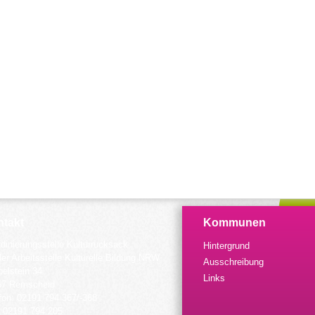
takt
Kommunen
dinierungsstelle Kulturrucksack
Hintergrund
der Arbeitsstelle Kulturelle Bildung NRW
Ausschreibung
elstein 34
Links
57 Remscheid
fon: 02191 794 367/-368
 02191 794 205