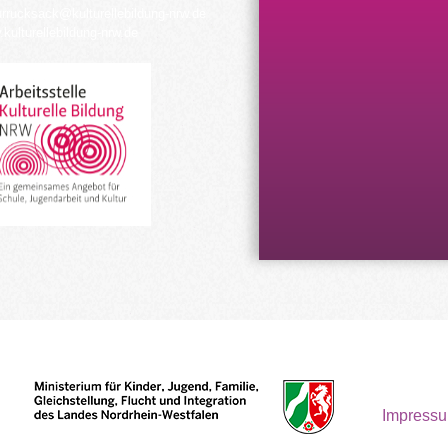
urrucksack@kulturellebildung-nrw.de
kulturellebildung-nrw.de
Impress