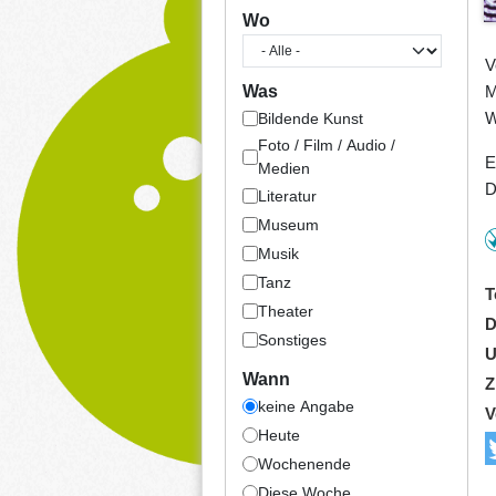
Wo
V
M
Was
W
Bildende Kunst
Foto / Film / Audio /
E
Medien
D
Literatur
Museum
Musik
Tanz
T
Theater
D
Sonstiges
U
Wann
Z
keine Angabe
V
Heute
Wochenende
Diese Woche