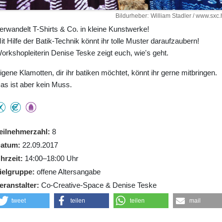
Bildurheber
William Stadler / www.sxc.
erwandelt T-Shirts & Co. in kleine Kunstwerke!
it Hilfe der Batik-Technik könnt ihr tolle Muster daraufzaubern!
orkshopleiterin Denise Teske zeigt euch, wie's geht.
igene Klamotten, dir ihr batiken möchtet, könnt ihr gerne mitbringen.
as ist aber kein Muss.
eilnehmerzahl
8
atum
22.09.2017
hrzeit
14:00–18:00 Uhr
ielgruppe
offene Altersangabe
eranstalter
Co-Creative-Space & Denise Teske
tweet
teilen
teilen
mail