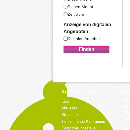
Diesen Monat
Zeitraum
Anzeige von digitalen
Angeboten:
Digitales Angebot
Kulturrucksack
Kon
Koor
Idee
bei 
Aktuelles
Küpp
Standorte
428
Teilnehmende Kommunen
Tele
Koordinierungsstelle
Fax: