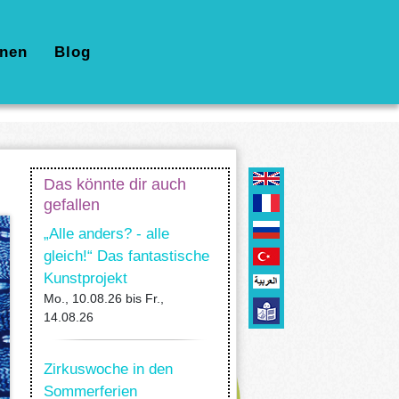
nen
Blog
Das könnte dir auch
gefallen
„Alle anders? - alle
gleich!“ Das fantastische
Kunstprojekt
Mo., 10.08.26
bis
Fr.,
14.08.26
Zirkuswoche in den
Sommerferien