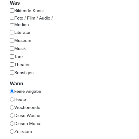
Was
Bildende Kunst
Foto / Film / Audio /
Medien
Literatur
Museum
Musik
Tanz
Theater
Sonstiges
Wann
keine Angabe
Heute
Wochenende
Diese Woche
Diesen Monat
Zeitraum