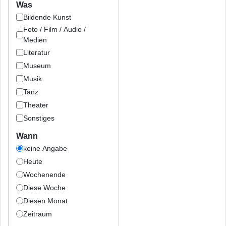
Was
Bildende Kunst
Foto / Film / Audio /
Medien
Literatur
Museum
Musik
Tanz
Theater
Sonstiges
Wann
keine Angabe
Heute
Wochenende
Diese Woche
Diesen Monat
Zeitraum