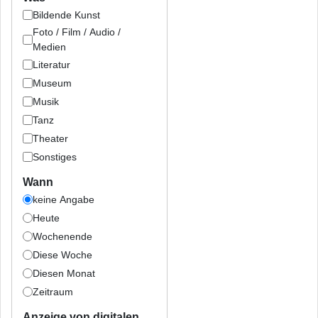
Bildende Kunst
Foto / Film / Audio /
Medien
Literatur
Museum
Musik
Tanz
Theater
Sonstiges
Wann
keine Angabe
Heute
Wochenende
Diese Woche
Diesen Monat
Zeitraum
Anzeige von digitalen