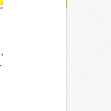
ki
ch
d
ei