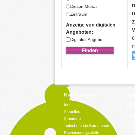
D
Diesen Monat
U
Zeitraum
Z
Anzeige von digitalen
V
Angeboten:
0
Digitales Angebot
h
Kulturrucksack
Kon
Koor
Idee
bei 
Aktuelles
Küpp
Standorte
428
Teilnehmende Kommunen
Tele
Koordinierungsstelle
Fax: