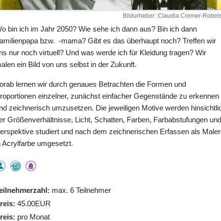
Bildurheber
Claudia Cremer-Robels
o bin ich im Jahr 2050? Wie sehe ich dann aus? Bin ich dann
amilienpapa bzw. -mama? Gibt es das überhaupt noch? Treffen wir
ns nur noch virtuell? Und was werde ich für Kleidung tragen? Wir
alen ein Bild von uns selbst in der Zukunft.
orab lernen wir durch genaues Betrachten die Formen und
roportionen einzelner, zunächst einfacher Gegenstände zu erkennen
nd zeichnerisch umzusetzen. Die jeweiligen Motive werden hinsichtli
er Größenverhältnisse, Licht, Schatten, Farben, Farbabstufungen un
erspektive studiert und nach dem zeichnerischen Erfassen als Maler
n Acrylfarbe umgesetzt.
eilnehmerzahl
max. 6 Teilnehmer
reis
45.00EUR
reis
pro Monat