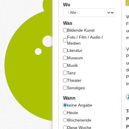
Wo
W
Was
F
Bildende Kunst
u
Foto / Film / Audio /
m
Medien
V
Literatur
P
Museum
u
Musik
d
Tanz
P
Theater
i
Sonstiges
Wann
keine Angabe
T
Heute
P
Wochenende
P
Diese Woche