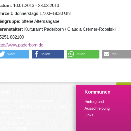
atum
10.01.2013 - 28.03.2013
hrzeit
donnerstags 17:00–18:30 Uhr
ielgruppe
offene Altersangabe
eranstalter
Kulturamt Paderborn / Claudia Cremer-Robelski
5251 882100
ttp://www.paderborn.de
tweet
teilen
teilen
mail
takt
Kommunen
dinierungsstelle Kulturrucksack
Hintergrund
der Arbeitsstelle Kulturelle Bildung NRW
Ausschreibung
elstein 34
Links
57 Remscheid
fon: 02191 794 367/-368
 02191 794 205