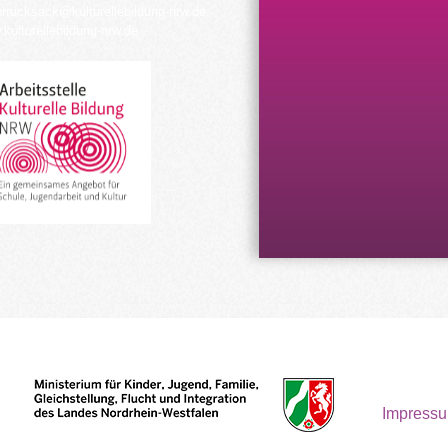
urrucksack@kulturellebildung-nrw.de
kulturellebildung-nrw.de
Impress