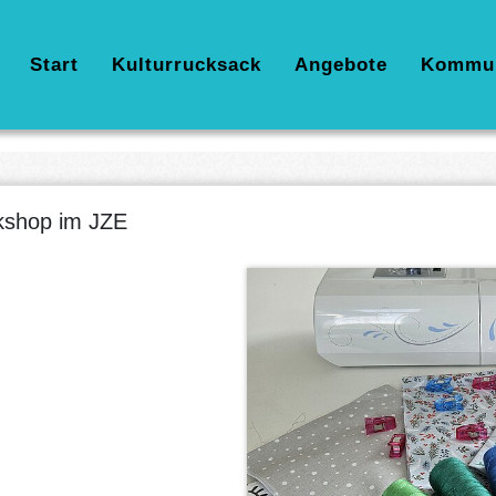
Hauptnavigation
Start
Kulturrucksack
Angebote
Kommu
kshop im JZE