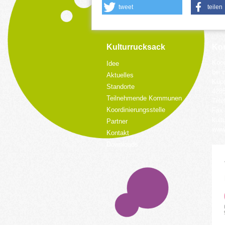
tweet
teilen
Kulturrucksack
Kon
Koor
Idee
bei 
Aktuelles
Küpp
Standorte
428
Teilnehmende Kommunen
Tele
Koordinierungsstelle
Fax:
kult
Partner
www.
Kontakt
Downloads