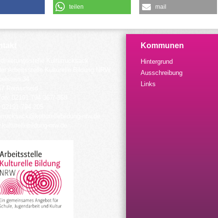
teilen
mail
takt
Kommunen
dinierungsstelle Kulturrucksack
Hintergrund
der Arbeitsstelle Kulturelle Bildung NRW
Ausschreibung
elstein 34
Links
57 Remscheid
fon: 02191 794 367/-368
 02191 794 205
urrucksack@kulturellebildung-nrw.de
kulturellebildung-nrw.de