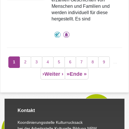
Menschen und Familien und
werden individuell für diese
hergestellt. Es sind
Seitennummerierung
1
2
3
4
5
6
7
8
9
…
Seite
Seite
Seite
Seite
Seite
Seite
Seite
Seite
Seite
Weiter ›
Ende »
Kontakt
Koordinierungsstelle Kulturrucksack
bei der Arbeitsstelle Kulturelle Bildung NRW