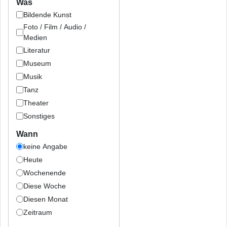
Was
Bildende Kunst
Foto / Film / Audio /
Medien
Literatur
Museum
Musik
Tanz
Theater
Sonstiges
Wann
keine Angabe
Heute
Wochenende
Diese Woche
Diesen Monat
Zeitraum