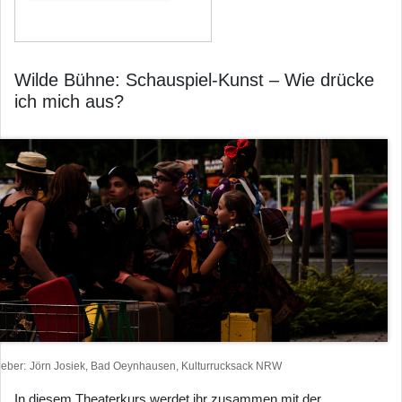
Wilde Bühne: Schauspiel-Kunst – Wie drücke
ich mich aus?
heber
Jörn Josiek, Bad Oeynhausen, Kulturrucksack NRW
In diesem Theaterkurs werdet ihr zusammen mit der