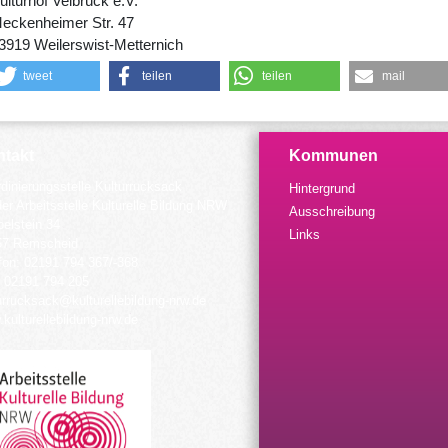
ulturhof Velbrück e.V.
eckenheimer Str. 47
3919 Weilerswist-Metternich
tweet
teilen
teilen
mail
takt
Kommunen
dinierungsstelle Kulturrucksack
Hintergrund
der Arbeitsstelle Kulturelle Bildung NRW
Ausschreibung
elstein 34
Links
57 Remscheid
fon: 02191 794 367/-368
 02191 794 205
urrucksack@kulturellebildung-nrw.de
kulturellebildung-nrw.de