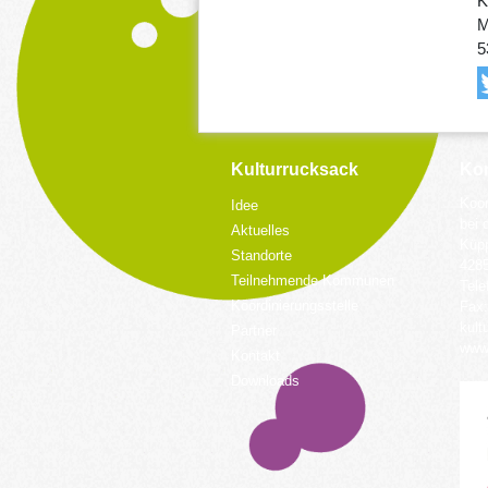
K
M
5
Kulturrucksack
Kon
Koor
Idee
bei 
Aktuelles
Küpp
Standorte
428
Teilnehmende Kommunen
Tele
Koordinierungsstelle
Fax:
kult
Partner
www.
Kontakt
Downloads