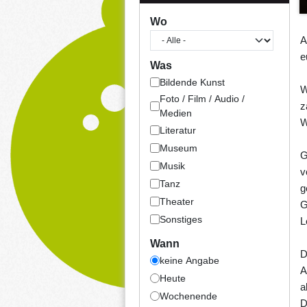
Wo
A
e
Was
Bildende Kunst
W
Foto / Film / Audio /
z
Medien
W
Literatur
Museum
G
Musik
v
Tanz
g
Theater
G
Sonstiges
L
Wann
D
keine Angabe
A
Heute
a
Wochenende
D