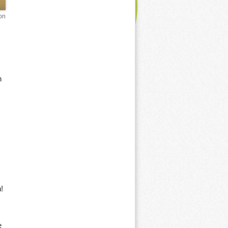
on
n
!
e