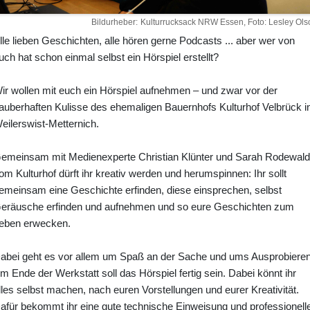
Bildurheber
Kulturrucksack NRW Essen, Foto: Lesley Ols
lle lieben Geschichten, alle hören gerne Podcasts ... aber wer von
uch hat schon einmal selbst ein Hörspiel erstellt?
ir wollen mit euch ein Hörspiel aufnehmen – und zwar vor der
auberhaften Kulisse des ehemaligen Bauernhofs Kulturhof Velbrück i
eilerswist-Metternich.
emeinsam mit Medienexperte Christian Klünter und Sarah Rodewald
om Kulturhof dürft ihr kreativ werden und herumspinnen: Ihr sollt
emeinsam eine Geschichte erfinden, diese einsprechen, selbst
eräusche erfinden und aufnehmen und so eure Geschichten zum
eben erwecken.
abei geht es vor allem um Spaß an der Sache und ums Ausprobieren
m Ende der Werkstatt soll das Hörspiel fertig sein. Dabei könnt ihr
lles selbst machen, nach euren Vorstellungen und eurer Kreativität.
afür bekommt ihr eine gute technische Einweisung und professionell