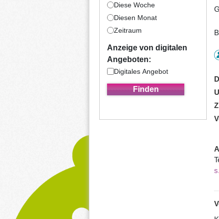
Diese Woche
G
Diesen Monat
Zeitraum
B
Anzeige von digitalen
Angeboten:
Digitales Angebot
D
U
Z
V
A
T
s
V