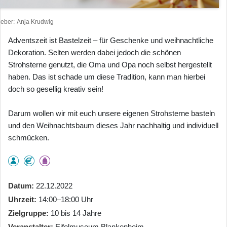
heber
Anja Krudwig
Adventszeit ist Bastelzeit – für Geschenke und weihnachtliche
Dekoration. Selten werden dabei jedoch die schönen
Strohsterne genutzt, die Oma und Opa noch selbst hergestellt
haben. Das ist schade um diese Tradition, kann man hierbei
doch so gesellig kreativ sein!
Darum wollen wir mit euch unsere eigenen Strohsterne basteln
und den Weihnachtsbaum dieses Jahr nachhaltig und individuell
schmücken.
Datum
22.12.2022
Uhrzeit
14:00–18:00 Uhr
Zielgruppe
10 bis 14 Jahre
Veranstalter
Eifelmuseum Blankenheim