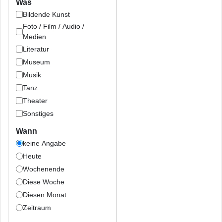
Was
Bildende Kunst
Foto / Film / Audio /
Medien
Literatur
Museum
Musik
Tanz
Theater
Sonstiges
Wann
keine Angabe
Heute
Wochenende
Diese Woche
Diesen Monat
Zeitraum