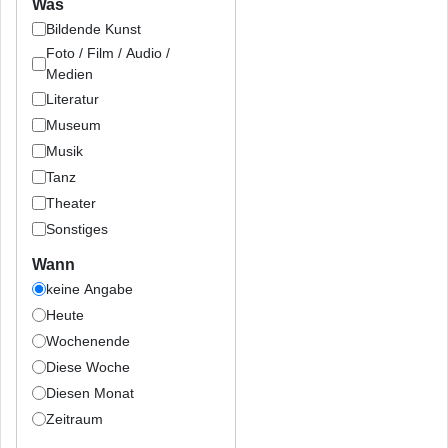
Was
Bildende Kunst
Foto / Film / Audio /
Medien
Literatur
Museum
Musik
Tanz
Theater
Sonstiges
Wann
keine Angabe
Heute
Wochenende
Diese Woche
Diesen Monat
Zeitraum