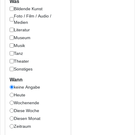
Was
Bildende Kunst
Foto / Film / Audio /
Medien
Literatur
Museum
Musik
Tanz
Theater
Sonstiges
Wann
keine Angabe
Heute
Wochenende
Diese Woche
Diesen Monat
Zeitraum