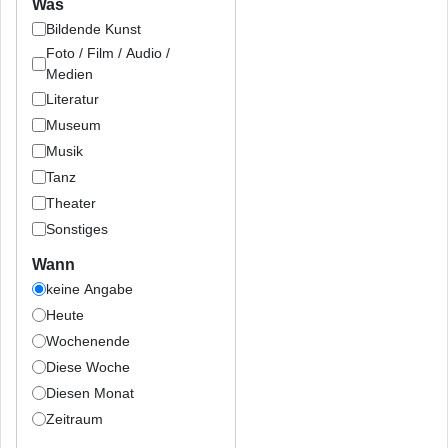
Was
Bildende Kunst
Foto / Film / Audio /
Medien
Literatur
Museum
Musik
Tanz
Theater
Sonstiges
Wann
keine Angabe
Heute
Wochenende
Diese Woche
Diesen Monat
Zeitraum