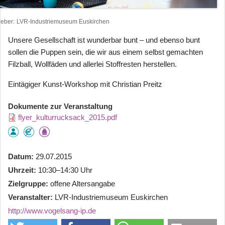
heber
LVR-Industriemuseum Euskirchen
Unsere Gesellschaft ist wunderbar bunt – und ebenso bunt
sollen die Puppen sein, die wir aus einem selbst gemachten
Filzball, Wollfäden und allerlei Stoffresten herstellen.
Eintägiger Kunst-Workshop mit Christian Preitz
Dokumente zur Veranstaltung
flyer_kulturrucksack_2015.pdf
Datum
29.07.2015
Uhrzeit
10:30–14:30 Uhr
Zielgruppe
offene Altersangabe
Veranstalter
LVR-Industriemuseum Euskirchen
http://www.vogelsang-ip.de