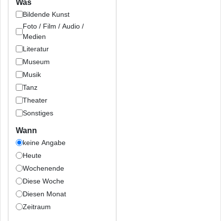
Was
Bildende Kunst
Foto / Film / Audio /
Medien
Literatur
Museum
Musik
Tanz
Theater
Sonstiges
Wann
keine Angabe
Heute
Wochenende
Diese Woche
Diesen Monat
Zeitraum