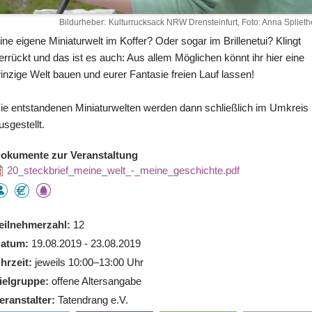
Bildurheber
Kulturrucksack NRW Drensteinfurt, Foto: Anna Splietho
ine eigene Miniaturwelt im Koffer? Oder sogar im Brillenetui? Klingt
errückt und das ist es auch: Aus allem Möglichen könnt ihr hier eine
inzige Welt bauen und eurer Fantasie freien Lauf lassen!
ie entstandenen Miniaturwelten werden dann schließlich im Umkreis
usgestellt.
okumente zur Veranstaltung
20_steckbrief_meine_welt_-_meine_geschichte.pdf
eilnehmerzahl
12
atum
19.08.2019 - 23.08.2019
hrzeit
jeweils 10:00–13:00 Uhr
ielgruppe
offene Altersangabe
eranstalter
Tatendrang e.V.