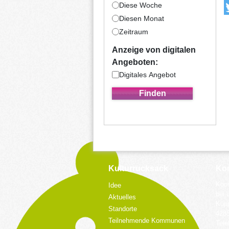
Diese Woche
Diesen Monat
Zeitraum
Anzeige von digitalen
Angeboten:
Digitales Angebot
Kulturrucksack
Kon
Koor
Idee
bei 
Aktuelles
Küpp
Standorte
428
Teilnehmende Kommunen
Tele