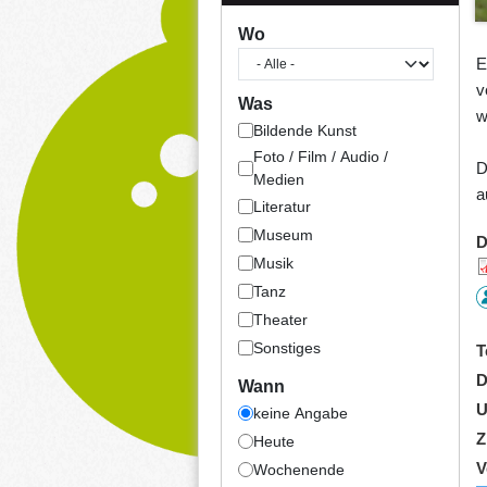
Wo
E
v
Was
w
Bildende Kunst
Foto / Film / Audio /
D
Medien
a
Literatur
Museum
D
Musik
Tanz
Theater
Sonstiges
T
D
Wann
U
keine Angabe
Z
Heute
V
Wochenende