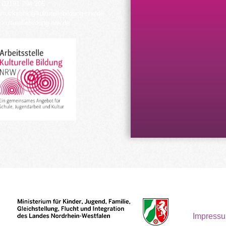
 02191 794 205
urrucksack@kulturellebildung-nrw.de
kulturellebildung-nrw.de
Impress