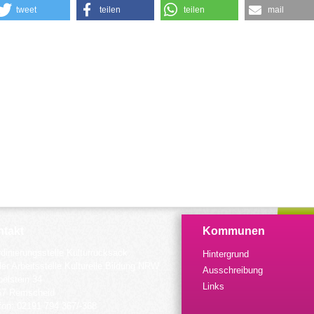
tweet
teilen
teilen
mail
takt
Kommunen
dinierungsstelle Kulturrucksack
Hintergrund
der Arbeitsstelle Kulturelle Bildung NRW
Ausschreibung
elstein 34
Links
57 Remscheid
fon: 02191 794 367/-368