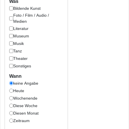
Was
Bildende Kunst
Foto / Film / Audio /
Medien
Literatur
Museum
Musik
Tanz
Theater
Sonstiges
Wann
keine Angabe
Heute
Wochenende
Diese Woche
Diesen Monat
Zeitraum