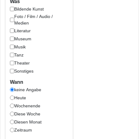
Was
Bildende Kunst
Foto / Film / Audio /
Medien
Literatur
Museum
Musik
Tanz
Theater
Sonstiges
Wann
keine Angabe
Heute
Wochenende
Diese Woche
Diesen Monat
Zeitraum