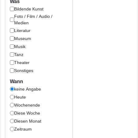
Was
Bildende Kunst
Foto / Film / Audio /
Medien
Literatur
Museum
Musik
Tanz
Theater
Sonstiges
Wann
keine Angabe
Heute
Wochenende
Diese Woche
Diesen Monat
Zeitraum