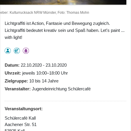
heber
Kulturrucksack NRW Münster, Foto: Thomas Mohn
Lichtgraffiti ist Action, Fantasie und Bewegung zugleich.
Lichtgraffiti bedeutet kreativ sein und Spaß haben. Let's paint ...
with light!
Datum
22.10.2020 - 23.10.2020
Uhrzeit
jeweils 10:00–18:00 Uhr
Zielgruppe
10 bis 14 Jahre
Veranstalter
Jugendeinrichtung Schülercafé
Veranstaltungsort:
Schülercafé Kall
Aachener Str. 51
53925 Kall