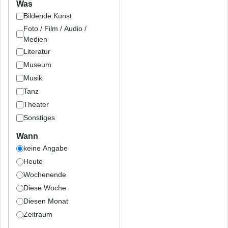
Was
Bildende Kunst
Foto / Film / Audio /
Medien
Literatur
Museum
Musik
Tanz
Theater
Sonstiges
Wann
keine Angabe
Heute
Wochenende
Diese Woche
Diesen Monat
Zeitraum