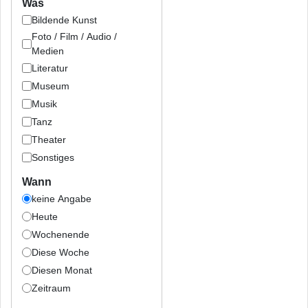
Was
Bildende Kunst
Foto / Film / Audio /
Medien
Literatur
Museum
Musik
Tanz
Theater
Sonstiges
Wann
keine Angabe
Heute
Wochenende
Diese Woche
Diesen Monat
Zeitraum