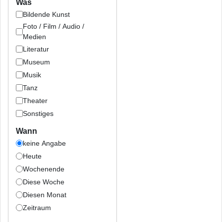
Was
Bildende Kunst
Foto / Film / Audio /
Medien
Literatur
Museum
Musik
Tanz
Theater
Sonstiges
Wann
keine Angabe
Heute
Wochenende
Diese Woche
Diesen Monat
Zeitraum