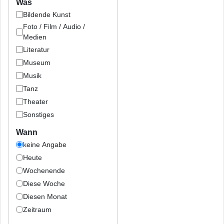
Was
Bildende Kunst
Foto / Film / Audio /
Medien
Literatur
Museum
Musik
Tanz
Theater
Sonstiges
Wann
keine Angabe
Heute
Wochenende
Diese Woche
Diesen Monat
Zeitraum