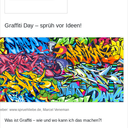
Graffiti Day – sprüh vor Ideen!
heber
www.spruehliebe.de, Marcel Veneman
Was ist Graffiti – wie und wo kann ich das machen?!