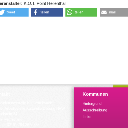
eranstalter
K.O.T. Point Hellenthal
tweet
teilen
teilen
mail
takt
Kommunen
dinierungsstelle Kulturrucksack
Hintergrund
der Arbeitsstelle Kulturelle Bildung NRW
Ausschreibung
elstein 34
Links
57 Remscheid
fon: 02191 794 367/-368