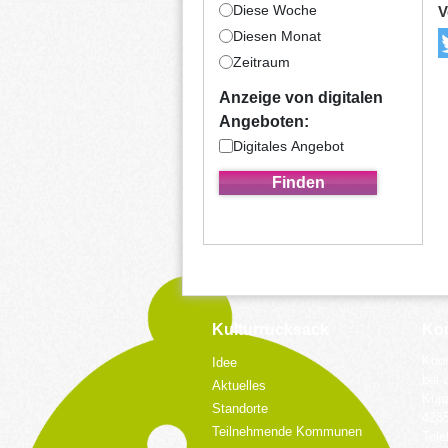
Diese Woche
V
Diesen Monat
Zeitraum
Anzeige von digitalen
Angeboten:
Digitales Angebot
Kulturrucksack
Kon
Koor
Idee
bei 
Aktuelles
Küpp
Standorte
428
Teilnehmende Kommunen
Tele