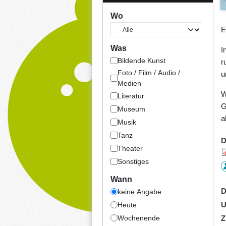
Wo
E
Was
I
Bildende Kunst
r
Foto / Film / Audio /
u
Medien
W
Literatur
G
Museum
a
Musik
Tanz
D
Theater
Sonstiges
Wann
D
keine Angabe
U
Heute
Wochenende
Z