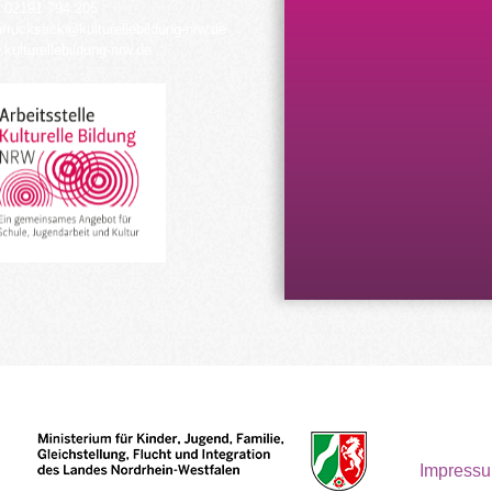
 02191 794 205
urrucksack@kulturellebildung-nrw.de
kulturellebildung-nrw.de
Impress