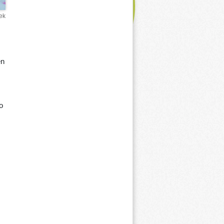
ek
en
o