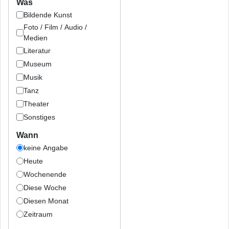
Was
Bildende Kunst
Foto / Film / Audio /
Medien
Literatur
Museum
Musik
Tanz
Theater
Sonstiges
Wann
keine Angabe
Heute
Wochenende
Diese Woche
Diesen Monat
Zeitraum