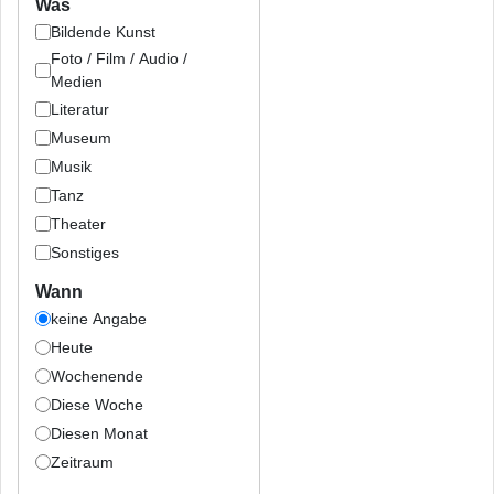
Was
Bildende Kunst
Foto / Film / Audio /
Medien
Literatur
Museum
Musik
Tanz
Theater
Sonstiges
Wann
keine Angabe
Heute
Wochenende
Diese Woche
Diesen Monat
Zeitraum