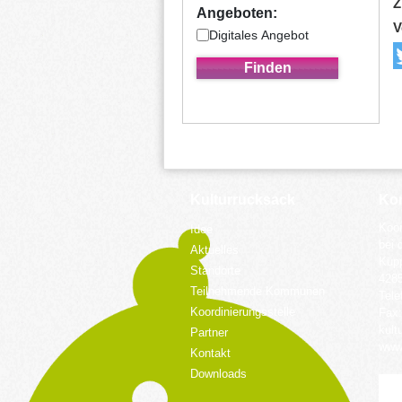
Z
Angeboten:
V
Digitales Angebot
Kulturrucksack
Kon
Koor
Idee
bei 
Aktuelles
Küpp
Standorte
428
Teilnehmende Kommunen
Tele
Koordinierungsstelle
Fax:
kult
Partner
www.
Kontakt
Downloads