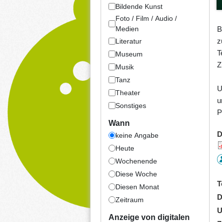
Bildende Kunst
Foto / Film / Audio /
B
Medien
z
Literatur
T
Museum
Z
Musik
Tanz
U
Theater
u
Sonstiges
P
Wann
D
keine Angabe
Heute
Wochenende
Diese Woche
T
Diesen Monat
D
Zeitraum
U
Anzeige von digitalen