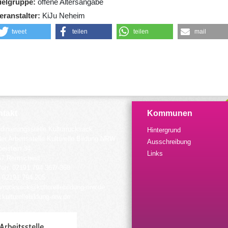
ielgruppe
offene Altersangabe
eranstalter
KiJu Neheim
tweet
teilen
teilen
mail
takt
Kommunen
dinierungsstelle Kulturrucksack
Hintergrund
der Arbeitsstelle Kulturelle Bildung NRW
Ausschreibung
elstein 34
Links
57 Remscheid
fon: 02191 794 367/-368
 02191 794 205
urrucksack@kulturellebildung-nrw.de
kulturellebildung-nrw.de