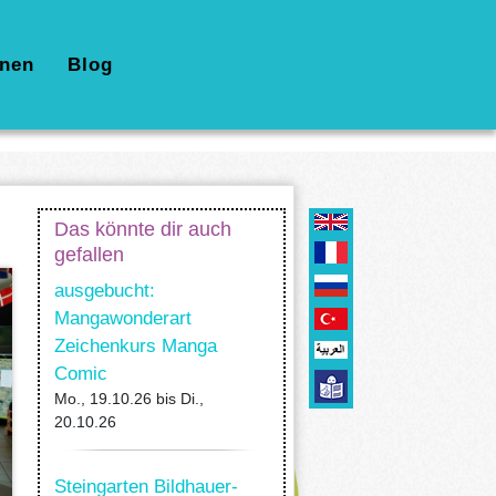
nen
Blog
Das könnte dir auch
gefallen
ausgebucht:
Mangawonderart
Zeichenkurs Manga
Comic
Mo., 19.10.26
bis
Di.,
20.10.26
Steingarten Bildhauer-