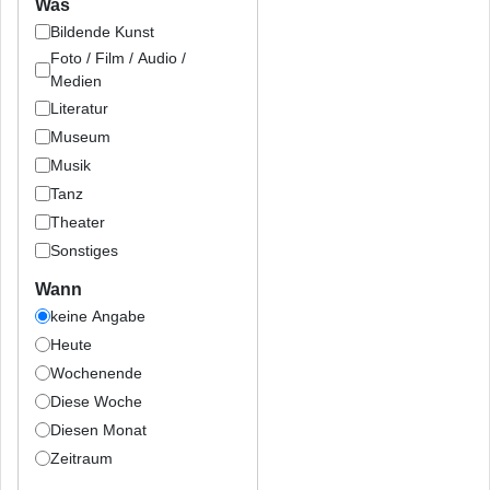
Was
Bildende Kunst
Foto / Film / Audio /
Medien
Literatur
Museum
Musik
Tanz
Theater
Sonstiges
Wann
keine Angabe
Heute
Wochenende
Diese Woche
Diesen Monat
Zeitraum