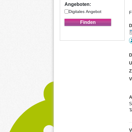
Angeboten:
Digitales Angebot
F
D
D
U
Z
V
A
S
T
V