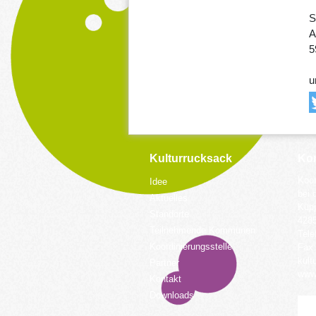
S
A
5
u
Kulturrucksack
Kon
Koor
Idee
bei 
Aktuelles
Küpp
Standorte
428
Teilnehmende Kommunen
Tele
Koordinierungsstelle
Fax:
kult
Partner
www.
Kontakt
Downloads