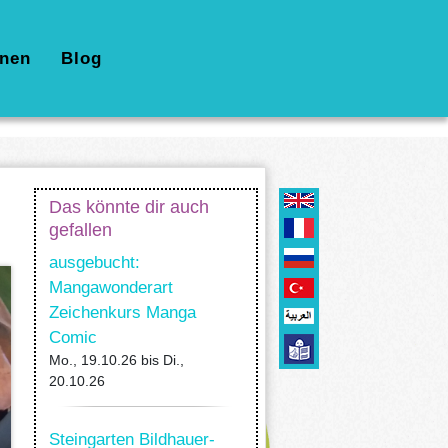
nen
Blog
Das könnte dir auch
gefallen
ausgebucht:
Mangawonderart
Zeichenkurs Manga
Comic
Mo., 19.10.26
bis
Di.,
20.10.26
Steingarten Bildhauer-