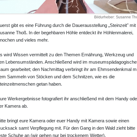
Bildurheber
Susanne Th
uerst gibt es eine Führung durch die Dauerausstellung „Steinzeit" mit
usanne Thoß. In der begehbaren Höhle entdeckt ihr Höhlenmalerei,
nochen und vieles mehr.
s wird Wissen vermittelt zu den Themen Ernährung, Werkzeug und
en Lebensumständen. Anschließend wird im museumspädagogische
aum gearbeitet; den Nachmittag verbringt ihr am Ehmsendenkmal mi
em Sammeln von Stöcken und dem Schnitzen, wie es die
teinzeitmenschen getan haben.
ure Werkergebnisse fotografiert ihr anschließend mit dem Handy ode
er Kamera ab.
itte bringt eure Kamera oder euer Handy mit Kamera sowie einen
ucksack samt Verpflegung mit. Für den Gang in den Wald zieht bitte
este Schuhe an (wir gehen nur bei trockenem Wetter).