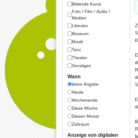
Bildende Kunst
Foto / Film / Audio /
Medien
Z
Literatur
S
Museum
K
Musik
Tanz
E
Theater
d
Sonstiges
R
Wann
d
keine Angabe
S
Heute
E
Wochenende
d
Diese Woche
Diesen Monat
B
Zeitraum
R
Anzeige von digitalen
f