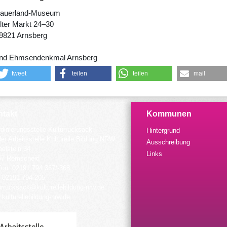
auerland-Museum
lter Markt 24–30
9821 Arnsberg
nd Ehmsendenkmal Arnsberg
tweet
teilen
teilen
mail
takt
Kommunen
dinierungsstelle Kulturrucksack
Hintergrund
der Arbeitsstelle Kulturelle Bildung NRW
Ausschreibung
elstein 34
Links
57 Remscheid
fon: 02191 794 367/-368
 02191 794 205
urrucksack@kulturellebildung-nrw.de
kulturellebildung-nrw.de