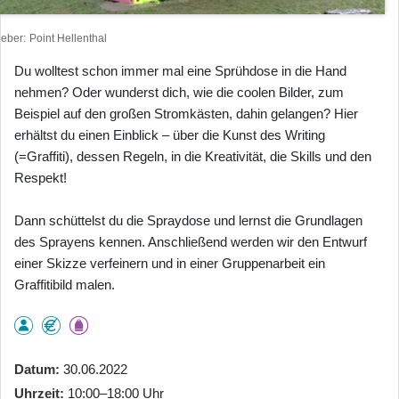
heber
Point Hellenthal
Du wolltest schon immer mal eine Sprühdose in die Hand
nehmen? Oder wunderst dich, wie die coolen Bilder, zum
Beispiel auf den großen Stromkästen, dahin gelangen? Hier
erhältst du einen Einblick – über die Kunst des Writing
(=Graffiti), dessen Regeln, in die Kreativität, die Skills und den
Respekt!
Dann schüttelst du die Spraydose und lernst die Grundlagen
des Sprayens kennen. Anschließend werden wir den Entwurf
einer Skizze verfeinern und in einer Gruppenarbeit ein
Graffitibild malen.
Datum
30.06.2022
Uhrzeit
10:00–18:00 Uhr