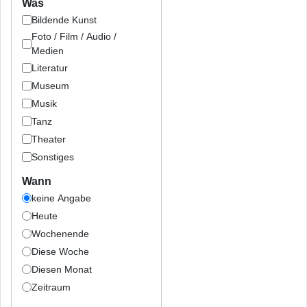
Was
Bildende Kunst
Foto / Film / Audio /
Medien
Literatur
Museum
Musik
Tanz
Theater
Sonstiges
Wann
keine Angabe
Heute
Wochenende
Diese Woche
Diesen Monat
Zeitraum