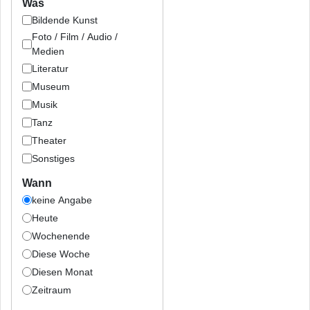
Was
Bildende Kunst
Foto / Film / Audio /
Medien
Literatur
Museum
Musik
Tanz
Theater
Sonstiges
Wann
keine Angabe
Heute
Wochenende
Diese Woche
Diesen Monat
Zeitraum