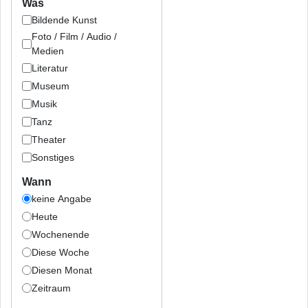
Was
Bildende Kunst
Foto / Film / Audio /
Medien
Literatur
Museum
Musik
Tanz
Theater
Sonstiges
Wann
keine Angabe
Heute
Wochenende
Diese Woche
Diesen Monat
Zeitraum